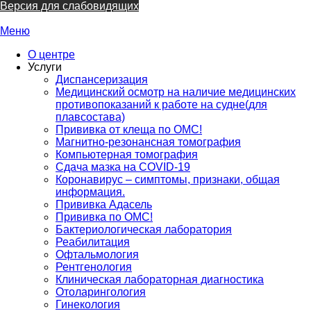
Версия для слабовидящих
Меню
О центре
Услуги
Диспансеризация
Медицинский осмотр на наличие медицинских
противопоказаний к работе на судне(для
плавсостава)
Прививка от клеща по ОМС!
Магнитно-резонансная томография
Компьютерная томография
Сдача мазка на COVID-19
Коронавирус – симптомы, признаки, общая
информация.
Прививка Адасель
Прививка по ОМС!
Бактериологическая лаборатория
Реабилитация
Офтальмология
Рентгенология
Клиническая лабораторная диагностика
Отоларингология
Гинекология